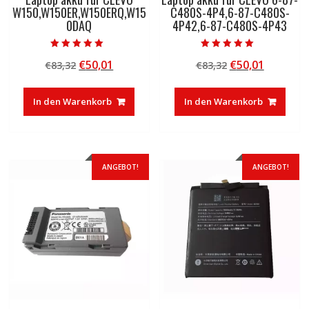
W150,W150ER,W150ERQ,W15
C480S-4P4,6-87-C480S-
0DAQ
4P42,6-87-C480S-4P43
Bewertet mit
Bewertet mit
Ursprünglicher
Aktueller
Ursprünglicher
Aktuelle
€
50,01
€
50,01
€
83,32
€
83,32
5.00
5.00
von 5
von 5
Preis
Preis
Preis
Preis
war:
ist:
war:
ist:
In den Warenkorb
In den Warenkorb
€83,32
€50,01.
€83,32
€50,01.
ANGEBOT!
ANGEBOT!