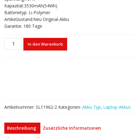
war:
ist:
Kapazität:3530mAh(54Wh)
€68,99
€38,99.
Batterietyp: Li-Polymer
Artikelzustand:Neu Original-Akku
Garantie: 180 Tage
Laptop
In den Warenkorb
akku
für
SAMSUNG
NP930SBE
NT930SBE
NP950SBE
Menge
Artikelnummer:
SL11962-2
Kategorien:
Akku-Typ
,
Laptop-Akkus
Beschreibung
Zusätzliche Informationen