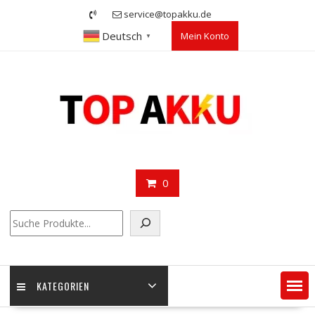
Skip
service@topakku.de
to
Deutsch
Mein Konto
content
▼
0
Suchen
KATEGORIEN