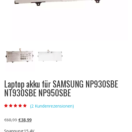
Laptop akku für SAMSUNG NP930SBE
NT930SBE NP950SBE
(
2
Kundenrezensionen)
Bewertet mit
2
5.00
von 5,
basierend auf
Ursprünglicher
Aktueller
€
68,99
€
38,99
Kundenbewertun
gen
Preis
Preis
Spannung:15.4V