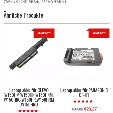
7BB4U S14HD-5BB4U S5RHD-5BB4U
Ähnliche Produkte
ANGEBOT!
ANGEBOT!
Laptop akku für CLEVO
Laptop akku für PANASONIC
W150HM,W150HN,W150HNM,
CF-H1
W150HNQ,W150HR,W150HRM
,W150HRQ
Bewertet mit
Ursprünglicher
Aktuelle
€
23,27
€
37,85
4.50
von 5