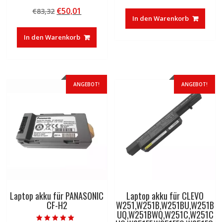
Preis
Preis
Bewertet mit
Ursprünglicher
Aktueller
€
50,01
€
83,32
5.00
war:
ist:
von 5
In den Warenkorb
Preis
Preis
€37,85
€23,27.
war:
ist:
In den Warenkorb
€83,32
€50,01.
ANGEBOT!
ANGEBOT!
Laptop akku für PANASONIC
Laptop akku für CLEVO
CF-H2
W251,W251B,W251BU,W251B
UQ,W251BWQ,W251C,W251C