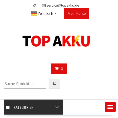
Skip
service@topakku.de
to
Deutsch
Mein Konto
content
▼
0
Suchen
KATEGORIEN