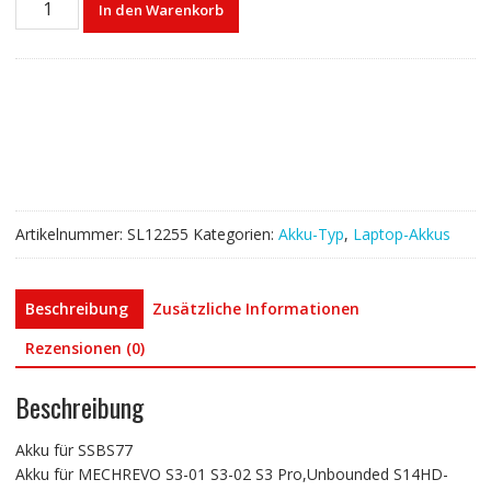
In den Warenkorb
akku
für
SSBS77
Menge
Artikelnummer:
SL12255
Kategorien:
Akku-Typ
,
Laptop-Akkus
Beschreibung
Zusätzliche Informationen
Rezensionen (0)
Beschreibung
Akku für SSBS77
Akku für MECHREVO S3-01 S3-02 S3 Pro,Unbounded S14HD-