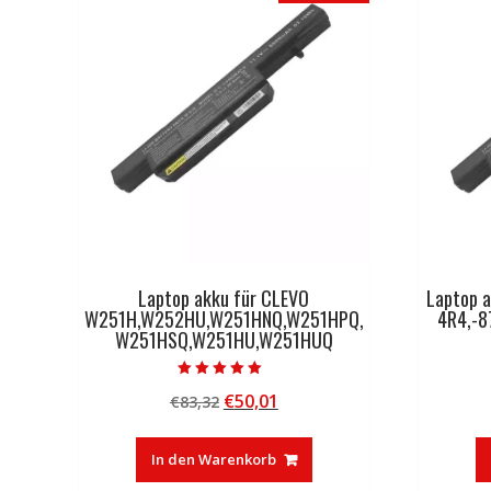
Laptop akku für CLEVO
Laptop 
W251H,W252HU,W251HNQ,W251HPQ,
4R4,-8
W251HSQ,W251HU,W251HUQ
Bewertet mit
Ursprünglicher
Aktueller
€
50,01
€
83,32
5.00
von 5
Preis
Preis
war:
ist:
In den Warenkorb
€83,32
€50,01.