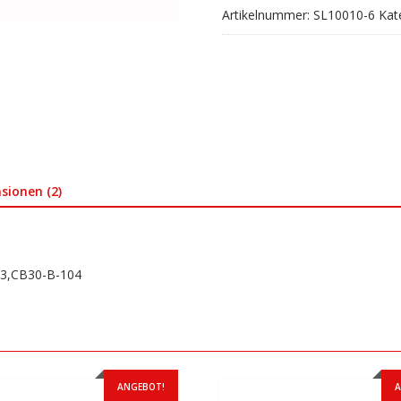
Artikelnummer:
SL10010-6
Kat
104
Menge
sionen (2)
03,CB30-B-104
ANGEBOT!
A