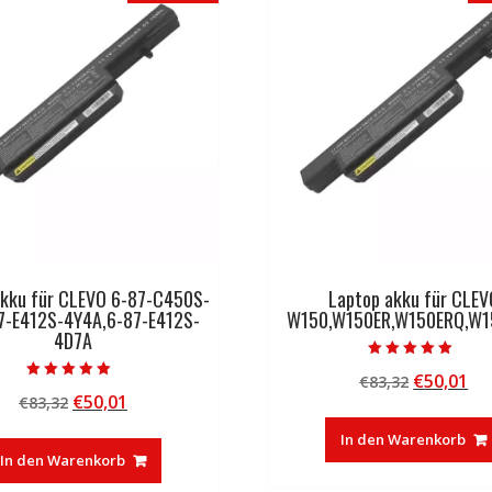
akku für CLEVO 6-87-C450S-
Laptop akku für CLEV
7-E412S-4Y4A,6-87-E412S-
W150,W150ER,W150ERQ,W
4D7A
Bewertet mit
Ursprüng
Ak
€
50,01
€
83,32
5.00
Bewertet mit
von 5
Ursprünglicher
Aktueller
€
50,01
€
83,32
Preis
Pr
5.00
von 5
Preis
Preis
war:
ist
In den Warenkorb
war:
ist:
€83,32
€5
In den Warenkorb
€83,32
€50,01.