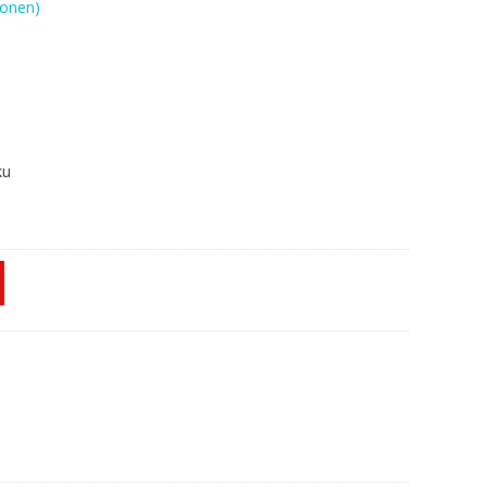
onen)
ku