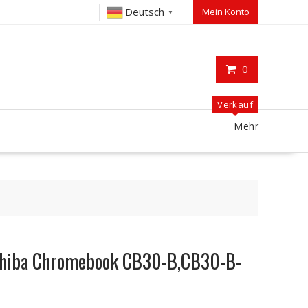
Deutsch
Mein Konto
▼
0
Verkauf
Mehr
oshiba Chromebook CB30-B,CB30-B-