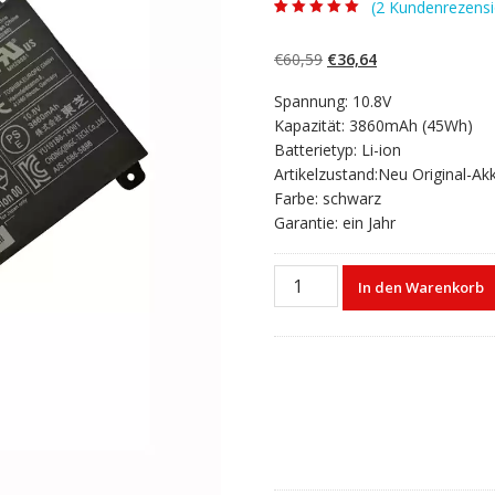
(
2
Kundenrezensi
Bewertet mit
2
5.00
von 5,
basierend auf
Ursprünglicher
Aktueller
€
60,59
€
36,64
Kundenbewertun
gen
Preis
Preis
Spannung: 10.8V
war:
ist:
Kapazität: 3860mAh (45Wh)
€60,59
€36,64.
Batterietyp: Li-ion
Artikelzustand:Neu Original-Ak
Farbe: schwarz
Garantie: ein Jahr
Laptop
In den Warenkorb
akku
für
Toshiba
Chromebook
CB30-
B,CB30-
B-
103,CB30-
B-