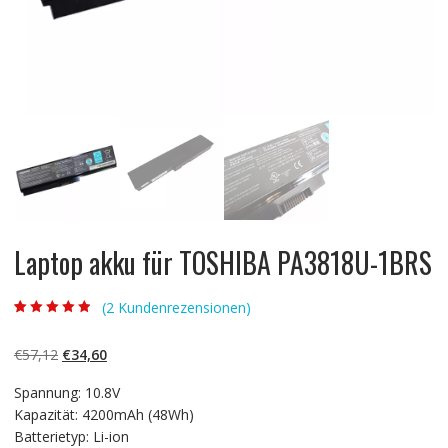
Laptop akku für TOSHIBA PA3818U-1BRS
(
2
Kundenrezensionen)
Bewertet mit
2
4.50
von 5,
basierend auf
Ursprünglicher
Aktueller
€
57,12
€
34,60
Kundenbewert
ungen
Preis
Preis
Spannung: 10.8V
war:
ist:
Kapazität: 4200mAh (48Wh)
€57,12
€34,60.
Batterietyp: Li-ion