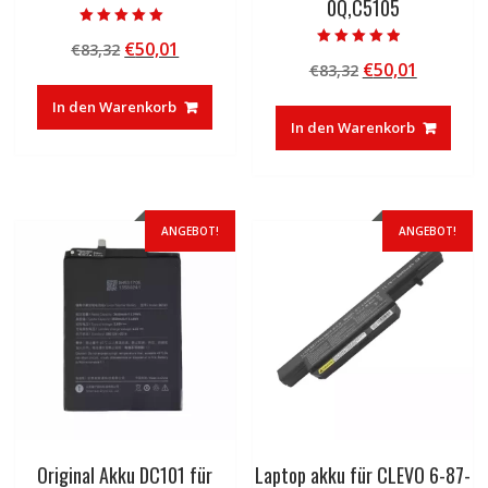
0Q,C5105
Bewertet mit
Ursprünglicher
Aktueller
€
50,01
€
83,32
5.00
Bewertet mit
von 5
Ursprünglicher
Aktuelle
€
50,01
Preis
Preis
€
83,32
4.50
von 5
Preis
Preis
war:
ist:
In den Warenkorb
war:
ist:
€83,32
€50,01.
In den Warenkorb
€83,32
€50,01.
ANGEBOT!
ANGEBOT!
Original Akku DC101 für
Laptop akku für CLEVO 6-87-