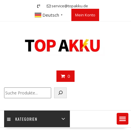
Skip
service@topakku.de
to
Deutsch
Mein Konto
content
▼
0
Suchen
KATEGORIEN