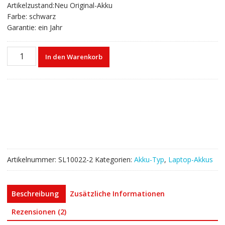
Artikelzustand:Neu Original-Akku
Farbe: schwarz
Garantie: ein Jahr
Laptop
In den Warenkorb
akku
für
TOSHIBA
PA3818U-
1BRS
Menge
Artikelnummer:
SL10022-2
Kategorien:
Akku-Typ
,
Laptop-Akkus
Beschreibung
Zusätzliche Informationen
Rezensionen (2)