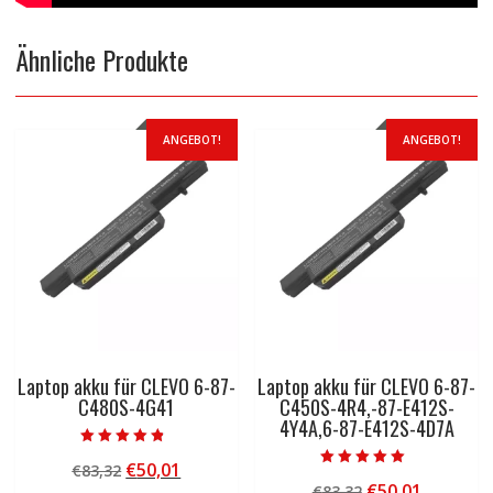
Ähnliche Produkte
ANGEBOT!
ANGEBOT!
Laptop akku für CLEVO 6-87-
Laptop akku für CLEVO 6-87-
C480S-4G41
C450S-4R4,-87-E412S-
4Y4A,6-87-E412S-4D7A
Bewertet mit
Ursprünglicher
Aktueller
€
50,01
€
83,32
4.50
Bewertet mit
von 5
Ursprünglicher
Aktuelle
€
50,01
Preis
Preis
€
83,32
5.00