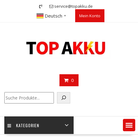
Skip
service@topakku.de
to
Deutsch
Mein Konto
content
▼
0
Suchen
KATEGORIEN