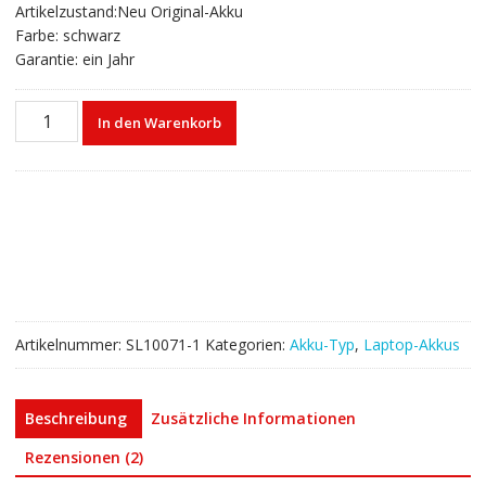
Artikelzustand:Neu Original-Akku
Farbe: schwarz
Garantie: ein Jahr
Laptop
In den Warenkorb
akku
für
TOSHIBA
PA5195U-
1BRS
Menge
Artikelnummer:
SL10071-1
Kategorien:
Akku-Typ
,
Laptop-Akkus
Beschreibung
Zusätzliche Informationen
Rezensionen (2)