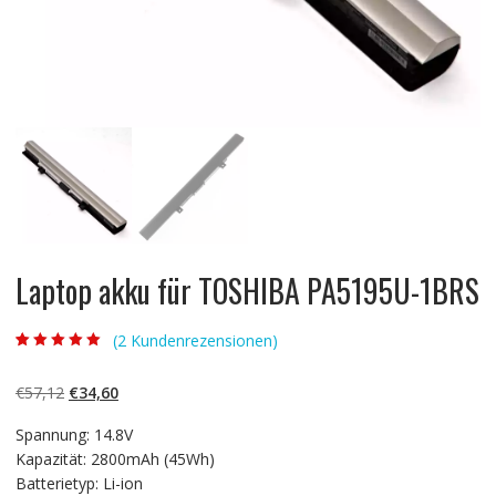
Laptop akku für TOSHIBA PA5195U-1BRS
(
2
Kundenrezensionen)
Bewertet mit
2
5.00
von 5,
basierend auf
Ursprünglicher
Aktueller
€
57,12
€
34,60
Kundenbewertun
gen
Preis
Preis
Spannung: 14.8V
war:
ist:
Kapazität: 2800mAh (45Wh)
€57,12
€34,60.
Batterietyp: Li-ion