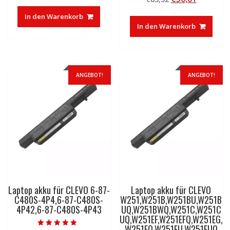
von 5
Preis
Preis
war:
ist:
In den Warenkorb
war:
ist:
€83,32
€50,01.
In den Warenkorb
€83,32
€50,01.
ANGEBOT!
ANGEBOT!
Laptop akku für CLEVO 6-87-
Laptop akku für CLEVO
C480S-4P4,6-87-C480S-
W251,W251B,W251BU,W251B
4P42,6-87-C480S-4P43
UQ,W251BWQ,W251C,W251C
UQ,W251EF,W251EFQ,W251EG,
W251EQ,W251EU,W251EUQ