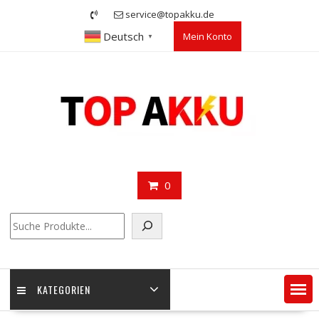
Skip
service@topakku.de
to
Deutsch
Mein Konto
content
▼
0
Suchen
KATEGORIEN