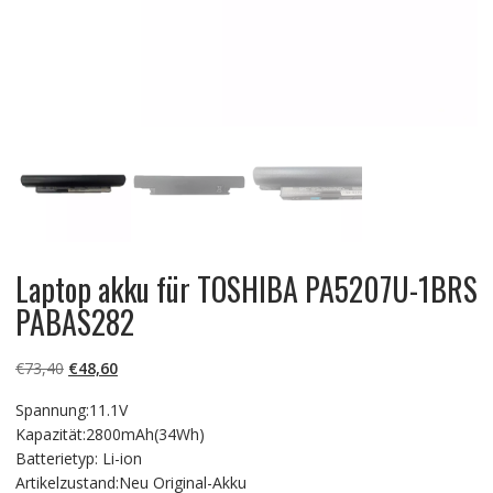
Laptop akku für TOSHIBA PA5207U-1BRS
PABAS282
Ursprünglicher
Aktueller
€
73,40
€
48,60
Preis
Preis
Spannung:11.1V
war:
ist:
Kapazität:2800mAh(34Wh)
€73,40
€48,60.
Batterietyp: Li-ion
Artikelzustand:Neu Original-Akku