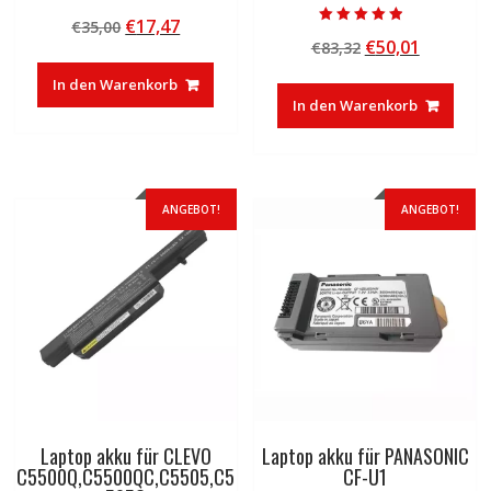
Bewertet mit
Ursprünglicher
Aktueller
€
17,47
€
35,00
5.00
Bewertet mit
von 5
Ursprünglicher
Aktuelle
€
50,01
Preis
Preis
€
83,32
4.50
von 5
Preis
Preis
war:
ist:
In den Warenkorb
war:
ist:
€35,00
€17,47.
In den Warenkorb
€83,32
€50,01.
ANGEBOT!
ANGEBOT!
Laptop akku für CLEVO
Laptop akku für PANASONIC
C5500Q,C5500QC,C5505,C5
CF-U1