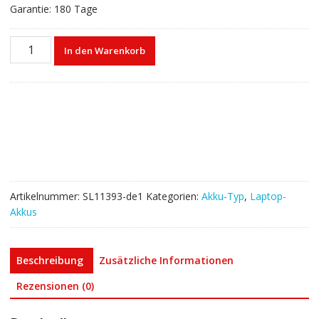
Garantie: 180 Tage
Laptop
In den Warenkorb
akku
für
TOSHIBA
PA5207U-
1BRS
PABAS282
Menge
Artikelnummer:
SL11393-de1
Kategorien:
Akku-Typ
,
Laptop-
Akkus
Beschreibung
Zusätzliche Informationen
Rezensionen (0)