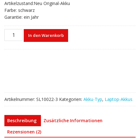
Artikelzustand:Neu Original-Akku
Farbe: schwarz
Garantie: ein Jahr
Laptop
In den Warenkorb
akku
für
TOSHIBA
PABAS228
Menge
Artikelnummer:
SL10022-3
Kategorien:
Akku-Typ
,
Laptop-Akkus
Beschreibung
Zusätzliche Informationen
Rezensionen (2)