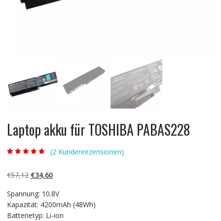
Laptop akku für TOSHIBA PABAS228
(
2
Kundenrezensionen)
Bewertet mit
2
5.00
von 5,
basierend auf
Ursprünglicher
Aktueller
€
57,12
€
34,60
Kundenbewertun
gen
Preis
Preis
Spannung: 10.8V
war:
ist:
Kapazität: 4200mAh (48Wh)
€57,12
€34,60.
Batterietyp: Li-ion