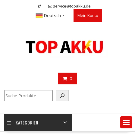
Skip
service@topakku.de
to
Deutsch
Mein Konto
content
▼
0
Suchen
KATEGORIEN