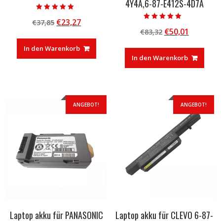
4Y4A,6-87-E412S-4D7A
Bewertet mit
Ursprünglicher
Aktueller
€
23,27
€
37,85
5.00
Bewertet mit
von 5
Ursprünglicher
Aktuelle
€
50,01
Preis
Preis
€
83,32
5.00
von 5
Preis
Preis
war:
ist:
In den Warenkorb
war:
ist:
€37,85
€23,27.
In den Warenkorb
€83,32
€50,01.
ANGEBOT!
ANGEBOT!
Laptop akku für PANASONIC
Laptop akku für CLEVO 6-87-