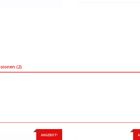
sionen (2)
ANGEBOT!
A