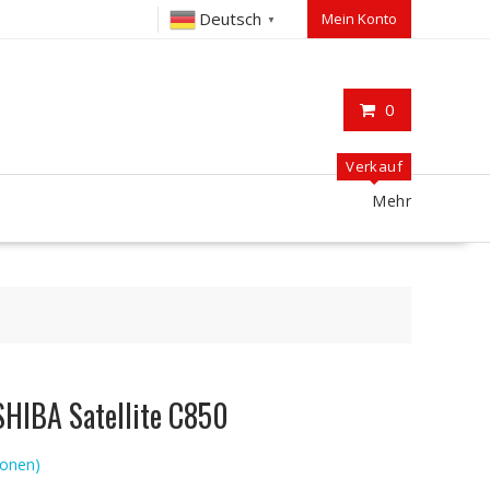
Deutsch
Mein Konto
▼
0
Verkauf
Mehr
SHIBA Satellite C850
onen)