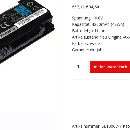
4.50
von 5,
basierend auf
Ursprünglicher
Aktueller
€
57,12
€
34,60
Kundenbewert
ungen
Preis
Preis
Spannung: 10.8V
war:
ist:
Kapazität: 4200mAh (48Wh)
€57,12
€34,60.
Batterietyp: Li-ion
Artikelzustand:Neu Original-Ak
Farbe: schwarz
Garantie: ein Jahr
Laptop
In den Warenkorb
akku
für
TOSHIBA
Satellite
C850
Menge
Artikelnummer:
SL10007-7
Kat