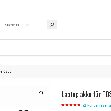
Suchen
te C850
Laptop akku für TO
(
2
Kundenrezensi
Bewertet mit
2