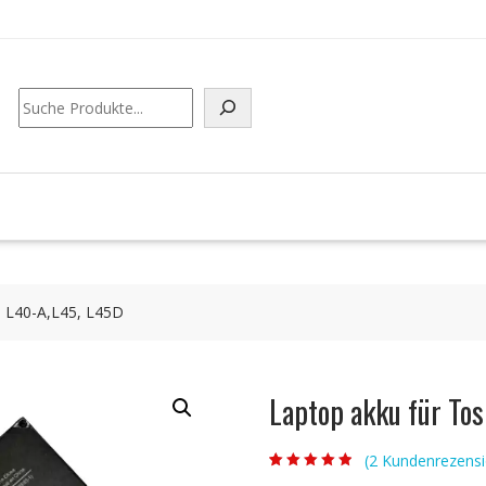
Suchen
te L40-A,L45, L45D
Laptop akku für Tos
(
2
Kundenrezensi
Bewertet mit
2