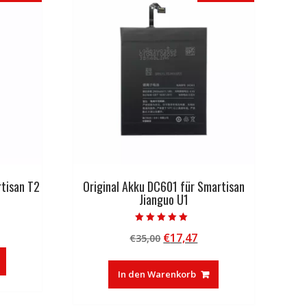
rtisan T2
Original Akku DC601 für Smartisan
Jianguo U1
licher
tueller
Bewertet mit
Ursprünglicher
Aktueller
€
17,47
eis
€
35,00
5.00
von 5
Preis
Preis
:
war:
ist:
6,33.
In den Warenkorb
€35,00
€17,47.