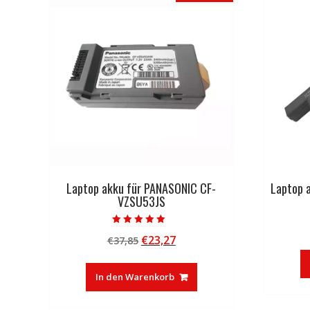
Laptop akku für PANASONIC CF-
Laptop 
VZSU53JS
Bewertet mit
Ursprünglicher
Aktueller
€
23,27
€
37,85
5.00
von 5
Preis
Preis
war:
ist:
In den Warenkorb
€37,85
€23,27.