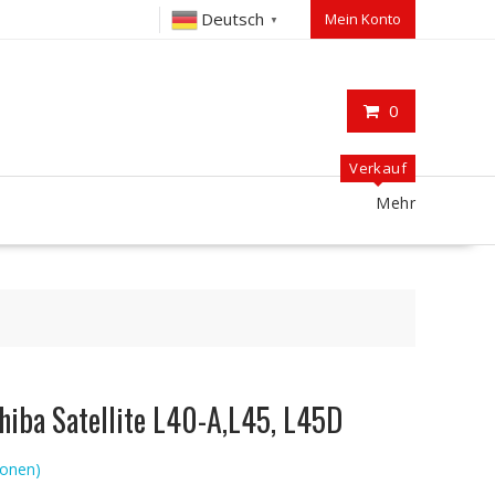
Deutsch
Mein Konto
▼
0
Verkauf
Mehr
hiba Satellite L40-A,L45, L45D
onen)