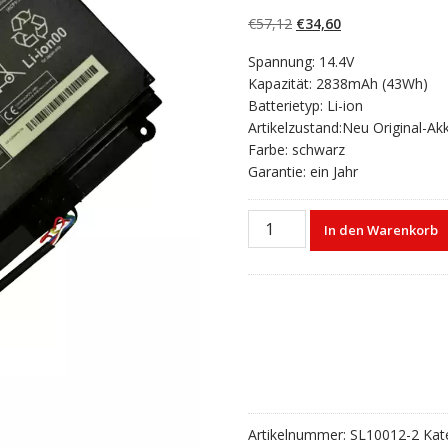
4.50
von 5,
basierend auf
Ursprünglicher
Aktueller
€
57,12
€
34,60
Kundenbewert
ungen
Preis
Preis
Spannung: 14.4V
war:
ist:
Kapazität: 2838mAh (43Wh)
€57,12
€34,60.
Batterietyp: Li-ion
Artikelzustand:Neu Original-Ak
Farbe: schwarz
Garantie: ein Jahr
Laptop
In den Warenkorb
akku
für
Toshiba
Satellite
L40-
A,L45,
L45D
Menge
Artikelnummer:
SL10012-2
Kat