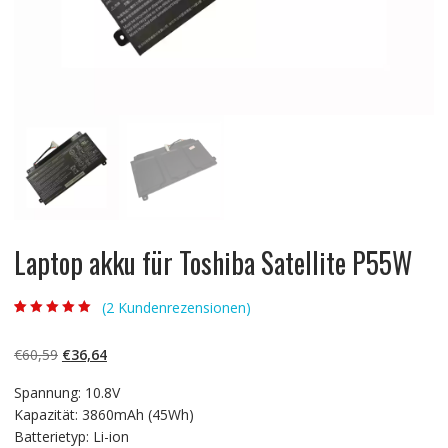
Laptop akku für Toshiba Satellite P55W
(
2
Kundenrezensionen)
Bewertet mit
2
5.00
von 5,
basierend auf
Ursprünglicher
Aktueller
€
60,59
€
36,64
Kundenbewertun
gen
Preis
Preis
Spannung: 10.8V
war:
ist:
Kapazität: 3860mAh (45Wh)
€60,59
€36,64.
Batterietyp: Li-ion