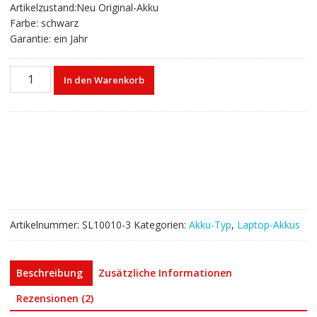
Artikelzustand:Neu Original-Akku
Farbe: schwarz
Garantie: ein Jahr
Laptop
In den Warenkorb
akku
für
Toshiba
Satellite
P55W
Menge
Artikelnummer:
SL10010-3
Kategorien:
Akku-Typ
,
Laptop-Akkus
Beschreibung
Zusätzliche Informationen
Rezensionen (2)