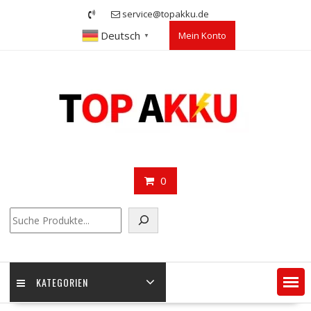
Skip
service@topakku.de
to
Deutsch
Mein Konto
content
▼
0
Suchen
KATEGORIEN