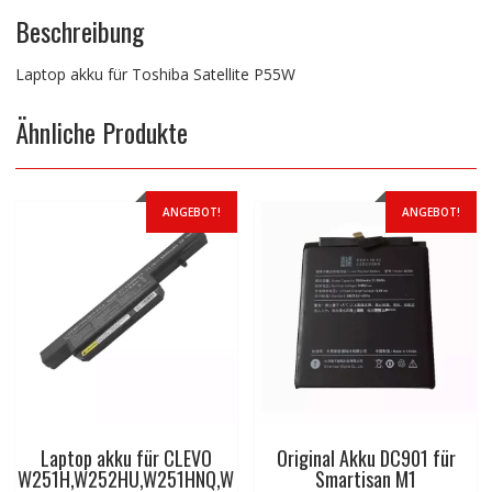
Beschreibung
Laptop akku für Toshiba Satellite P55W
Ähnliche Produkte
ANGEBOT!
ANGEBOT!
Laptop akku für CLEVO
Original Akku DC901 für
W251H,W252HU,W251HNQ,W
Smartisan M1