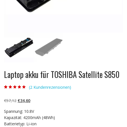
Laptop akku für TOSHIBA Satellite S850
(
2
Kundenrezensionen)
Bewertet mit
2
5.00
von 5,
basierend auf
Ursprünglicher
Aktueller
€
57,12
€
34,60
Kundenbewertun
gen
Preis
Preis
Spannung: 10.8V
war:
ist:
Kapazität: 4200mAh (48Wh)
€57,12
€34,60.
Batterietyp: Li-ion