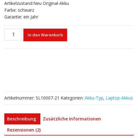
Artikelzustand:Neu Original-Akku
Farbe: schwarz
Garantie: ein Jahr
Laptop
In den Warenkorb
akku
für
TOSHIBA
Satellite
S850
Menge
Artikelnummer:
SL10007-21
Kategorien:
Akku-Typ
,
Laptop-Akkus
Beschreibung
Zusätzliche Informationen
Rezensionen (2)