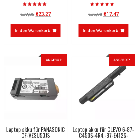
Bewertet mit
Bewertet mit
Ursprünglicher
Aktueller
Ursprünglicher
Aktuelle
€
23,27
€
17,47
€
37,85
€
35,00
5.00
5.00
von 5
von 5
Preis
Preis
Preis
Preis
war:
ist:
war:
ist:
In den Warenkorb
In den Warenkorb
€37,85
€23,27.
€35,00
€17,47.
ANGEBOT!
ANGEBOT!
Laptop akku für PANASONIC
Laptop akku für CLEVO 6-87-
CF-VZSU53JS
C450S-4R4,-87-E412S-