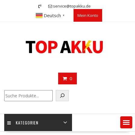
Skip
service@topakku.de
to
Deutsch
Mein Konto
content
▼
0
Suchen
KATEGORIEN