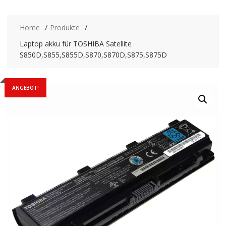
Home
Produkte
Laptop akku für TOSHIBA Satellite
S850D,S855,S855D,S870,S870D,S875,S875D
ANGEBOT!