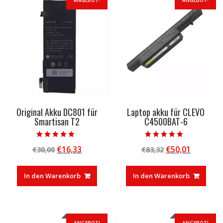
ANGEBOT!
ANGEBOT!
Original Akku DC801 für
Laptop akku für CLEVO
Smartisan T2
C4500BAT-6
Bewertet mit
Bewertet mit
Ursprünglicher
Aktueller
Ursprünglicher
Aktuelle
€
16,33
€
50,01
€
30,00
€
83,32
5.00
5.00
von 5
von 5
Preis
Preis
Preis
Preis
war:
ist:
war:
ist:
In den Warenkorb
In den Warenkorb
€30,00
€16,33.
€83,32
€50,01.