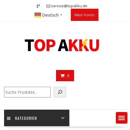
Skip
service@topakku.de
to
Deutsch
Mein Konto
content
▼
0
Suchen
KATEGORIEN