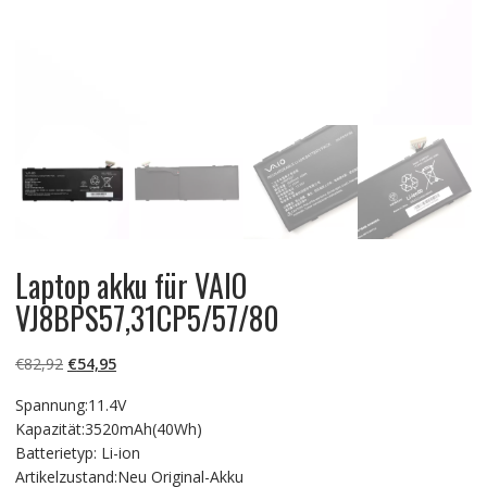
Laptop akku für VAIO
VJ8BPS57,31CP5/57/80
Ursprünglicher
Aktueller
€
82,92
€
54,95
Preis
Preis
Spannung:11.4V
war:
ist:
Kapazität:3520mAh(40Wh)
€82,92
€54,95.
Batterietyp: Li-ion
Artikelzustand:Neu Original-Akku