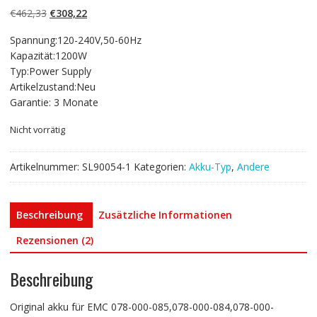
basierend auf
Ursprünglicher
Aktueller
€
462,33
€
308,22
Kundenbewertun
gen
Preis
Preis
Spannung:120-240V,50-60Hz
war:
ist:
Kapazität:1200W
€462,33
€308,22.
Typ:Power Supply
Artikelzustand:Neu
Garantie: 3 Monate
Nicht vorrätig
Artikelnummer:
SL90054-1
Kategorien:
Akku-Typ
,
Andere
Beschreibung
Zusätzliche Informationen
Rezensionen (2)
Beschreibung
Original akku für EMC 078-000-085,078-000-084,078-000-