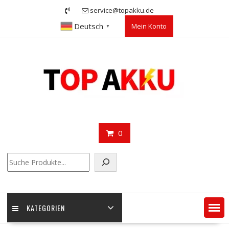
Skip
service@topakku.de
to
Deutsch
Mein Konto
content
▼
0
Suchen
KATEGORIEN