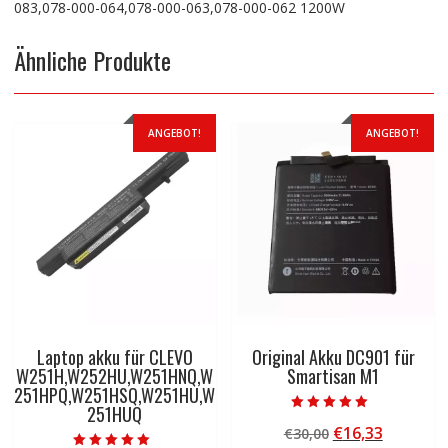
083,078-000-064,078-000-063,078-000-062 1200W
Ähnliche Produkte
ANGEBOT!
ANGEBOT!
Laptop akku für CLEVO
Original Akku DC901 für
W251H,W252HU,W251HNQ,W
Smartisan M1
251HPQ,W251HSQ,W251HU,W
251HUQ
Bewertet mit
Ursprünglicher
Aktuelle
€
16,33
€
30,00
5.00
von 5