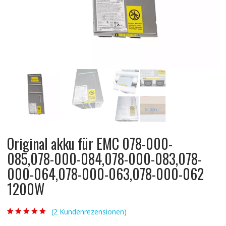
Original akku für EMC 078-000-
085,078-000-084,078-000-083,078-
000-064,078-000-063,078-000-062
1200W
(
2
Kundenrezensionen)
Bewertet mit
2
5.00
von 5,