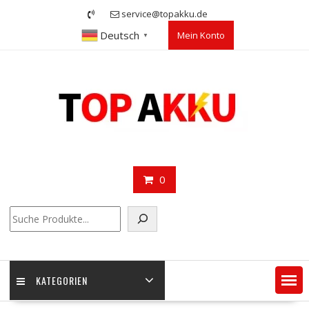
Skip
service@topakku.de
to
Deutsch
Mein Konto
content
▼
0
Suchen
KATEGORIEN