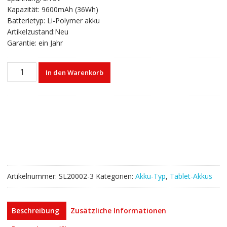
war:
ist:
Kapazität: 9600mAh (36Wh)
€56,44
€34,20.
Batterietyp: Li-Polymer akku
Artikelzustand:Neu
Garantie: ein Jahr
Original
In den Warenkorb
akku
für
tablet
LENOVO
Yoga
Tablet
2
1050L，
Yoga
Artikelnummer:
SL20002-3
Kategorien:
Akku-Typ
,
Tablet-Akkus
Tablet
2
1051L
Beschreibung
Zusätzliche Informationen
Menge