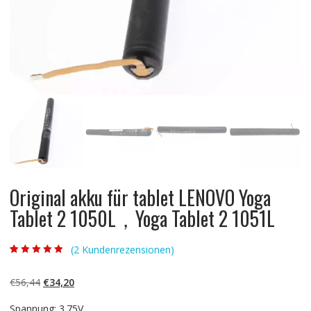
Original akku für tablet LENOVO Yoga
Tablet 2 1050L，Yoga Tablet 2 1051L
(
2
Kundenrezensionen)
Bewertet mit
2
4.50
von 5,
basierend auf
Ursprünglicher
Aktueller
€
56,44
€
34,20
Kundenbewert
ungen
Preis
Preis
Spannung: 3.75V