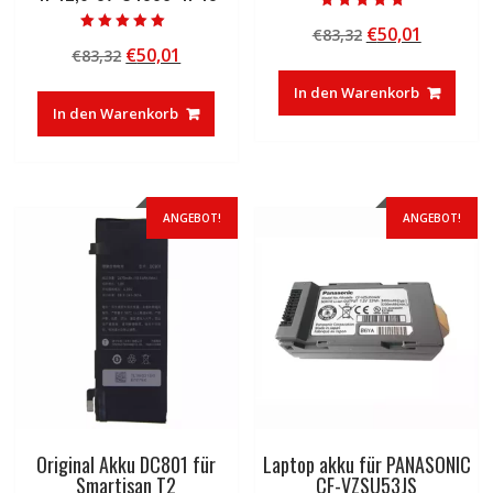
Bewertet mit
Ursprünglicher
Aktuelle
€
50,01
€
83,32
4.50
Bewertet mit
von 5
Ursprünglicher
Aktueller
€
50,01
€
83,32
Preis
Preis
5.00
von 5
Preis
Preis
war:
ist:
In den Warenkorb
war:
ist:
€83,32
€50,01.
In den Warenkorb
€83,32
€50,01.
ANGEBOT!
ANGEBOT!
Original Akku DC801 für
Laptop akku für PANASONIC
Smartisan T2
CF-VZSU53JS