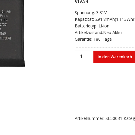
€
19,94
Spannung: 3.81V
Kapazität: 291.8mAh(1.113Whr
Batterietyp: Li-ion
Artikelzustand:Neu Akku
Garantie: 180 Tage
Smartwatch
In den Warenkorb
Ersatzakku
A2059
für
Apple
Watch
Series
4
(44mm)
Menge
Artikelnummer:
SL50031
Kateg