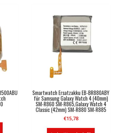
BR500ABU
Smartwatch Ersatzakku EB-BR880ABY
tch
für Samsung Galaxy Watch 4 (40mm)
00
SM-R860 SM-R865,Galaxy Watch 4
Classic (42mm) SM-R880 SM-R885
€
15,78