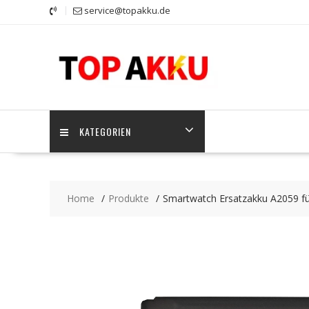
Skip
service@topakku.de
to
content
KATEGORIEN
Home
Produkte
Smartwatch Ersatzakku A2059 fü