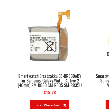
Smartwatch Ersatzakku EB-BR830ABY
Smartwa
für Samsung Galaxy Watch Active 2
Sams
(40mm) SM-R830 SM-R835 SM-R835U
V
€
15,78
In den Warenkorb