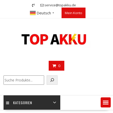
Skip
service@topakku.de
to
Deutsch
Mein Konto
content
▼
0
Suchen
KATEGORIEN