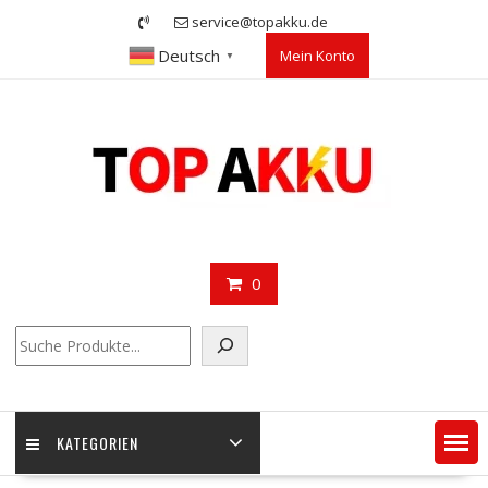
Skip
service@topakku.de
to
Deutsch
Mein Konto
content
▼
0
Suchen
KATEGORIEN