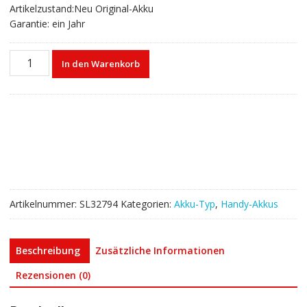
Artikelzustand:Neu Original-Akku
Garantie: ein Jahr
Akku
In den Warenkorb
26S1027
für
Amazon
Kindle
Paperwhite
5
Menge
Artikelnummer:
SL32794
Kategorien:
Akku-Typ
,
Handy-Akkus
Beschreibung
Zusätzliche Informationen
Rezensionen (0)