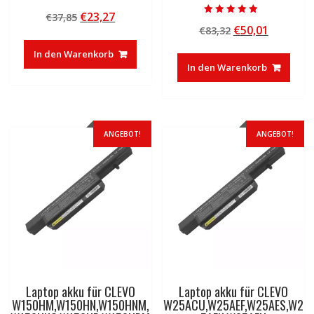
Bewertet mit
Ursprünglicher
Aktueller
€
23,27
€
37,85
4.50
Bewertet mit
von 5
Ursprünglicher
Aktuelle
€
50,01
Preis
Preis
€
83,32
4.50
von 5
Preis
Preis
war:
ist:
In den Warenkorb
war:
ist:
€37,85
€23,27.
In den Warenkorb
€83,32
€50,01.
ANGEBOT!
ANGEBOT!
Laptop akku für CLEVO
Laptop akku für CLEVO
W150HM,W150HN,W150HNM,
W25ACU,W25AEF,W25AES,W2