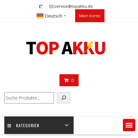
Skip
service@topakku.de
to
Deutsch
Mein Konto
content
▼
0
Suchen
KATEGORIEN