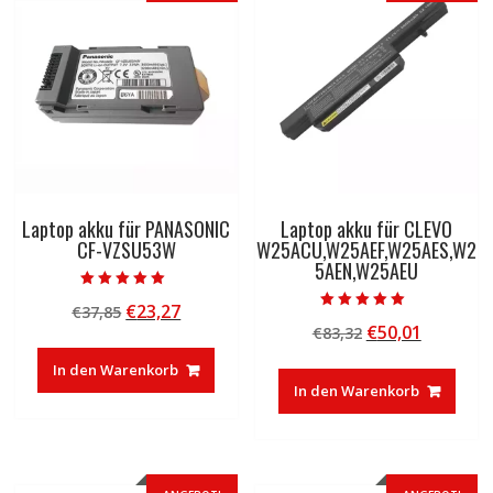
Laptop akku für PANASONIC
Laptop akku für CLEVO
CF-VZSU53W
W25ACU,W25AEF,W25AES,W2
5AEN,W25AEU
Bewertet mit
Ursprünglicher
Aktueller
€
23,27
€
37,85
5.00
Bewertet mit
von 5
Ursprünglicher
Aktuelle
€
50,01
Preis
Preis
€
83,32
5.00
von 5
Preis
Preis
war:
ist:
In den Warenkorb
war:
ist:
€37,85
€23,27.
In den Warenkorb
€83,32
€50,01.