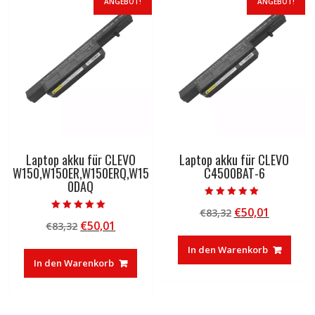
ANGEBOT!
ANGEBOT!
Laptop akku für CLEVO
Laptop akku für CLEVO
W150,W150ER,W150ERQ,W15
C4500BAT-6
0DAQ
Bewertet mit
Ursprünglicher
Aktuelle
€
50,01
€
83,32
5.00
Bewertet mit
von 5
Ursprünglicher
Aktueller
€
50,01
€
83,32
Preis
Preis
5.00
von 5
Preis
Preis
war:
ist:
In den Warenkorb
war:
ist:
€83,32
€50,01.
In den Warenkorb
€83,32
€50,01.