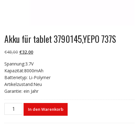
Akku für tablet 3790145,YEPO 737S
Ursprünglicher
Aktueller
€
48,00
€
32,00
Preis
Preis
Spannung:3.7V
war:
ist:
Kapazität:8000mAh
€48,00
€32,00.
Batterietyp: Li-Polymer
Artikelzustand:Neu
Garantie: ein Jahr
Akku
In den Warenkorb
für
tablet
3790145,YEPO
737S