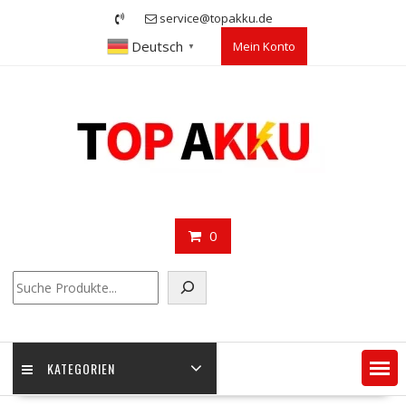
Skip
service@topakku.de
to
Deutsch
Mein Konto
content
▼
0
Suchen
KATEGORIEN