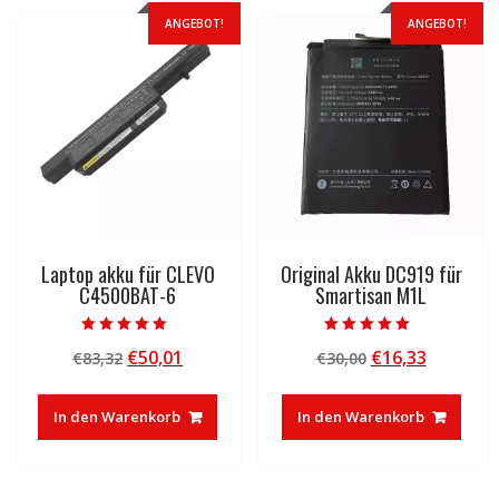
ANGEBOT!
ANGEBOT!
Laptop akku für CLEVO
Original Akku DC919 für
C4500BAT-6
Smartisan M1L
Bewertet mit
Bewertet mit
Ursprünglicher
Aktueller
Ursprünglicher
Aktuelle
€
50,01
€
16,33
€
83,32
€
30,00
5.00
4.50
von 5
von 5
Preis
Preis
Preis
Preis
war:
ist:
war:
ist:
In den Warenkorb
In den Warenkorb
€83,32
€50,01.
€30,00
€16,33.