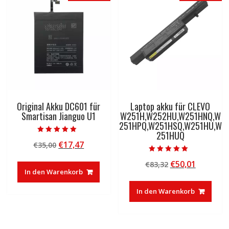
Original Akku DC601 für
Laptop akku für CLEVO
Smartisan Jianguo U1
W251H,W252HU,W251HNQ,W
251HPQ,W251HSQ,W251HU,W
251HUQ
Bewertet mit
Ursprünglicher
Aktueller
€
17,47
€
35,00
5.00
von 5
Preis
Preis
Bewertet mit
Ursprünglicher
Aktuelle
€
50,01
€
83,32
5.00
war:
ist:
von 5
In den Warenkorb
Preis
Preis
€35,00
€17,47.
war:
ist:
In den Warenkorb
€83,32
€50,01.