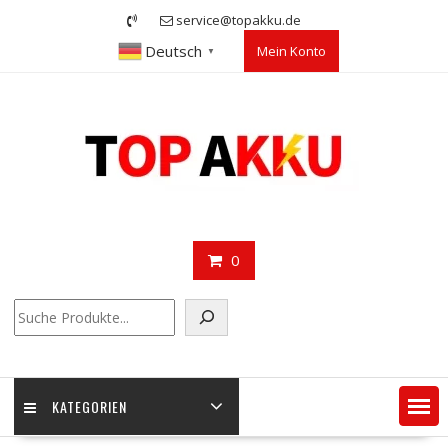
Skip
service@topakku.de
to
Deutsch
Mein Konto
content
▼
0
Suchen
KATEGORIEN