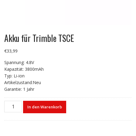
Akku für Trimble TSCE
€
33,99
Spannung: 4.8V
Kapazität: 3800mAh
Typ: Li-ion
Artikelzustand:Neu
Garantie: 1 Jahr
Akku
In den Warenkorb
für
Trimble
TSCE
Menge