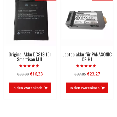
Original Akku DC919 für
Laptop akku für PANASONIC
Smartisan M1L
CF-H1
Bewertet mit
Bewertet mit
Ursprünglicher
Aktueller
Ursprünglicher
Aktuelle
€
16,33
€
23,27
€
30,00
€
37,85
4.50
4.50
von 5
von 5
Preis
Preis
Preis
Preis
war:
ist:
war:
ist:
In den Warenkorb
In den Warenkorb
€30,00
€16,33.
€37,85
€23,27.