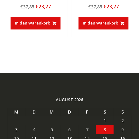
Bewertet mit
Bewertet mit
Ursprünglicher
Aktueller
Ursprünglicher
Aktuelle
€
23,27
€
23,27
€
37,85
€
37,85
4.50
5.00
von 5
von 5
Preis
Preis
Preis
Preis
war:
ist:
war:
ist:
In den Warenkorb
In den Warenkorb
€37,85
€23,27.
€37,85
€23,27.
AUGUST 2026
M
D
M
D
F
S
S
1
2
3
4
5
6
7
8
9
10
11
12
13
14
15
16