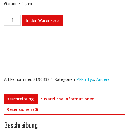
Garantie: 1 Jahr
Akku
In den Warenkorb
für
unitech
EA520
1400-
900063G
1400-
900062G
Menge
Artikelnummer:
SL90338-1
Kategorien:
Akku-Typ
,
Andere
Beschreibung
Zusätzliche Informationen
Rezensionen (0)
Beschreibung