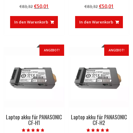
Bewertet mit
Bewertet mit
Ursprünglicher
Aktueller
Ursprünglicher
Aktuelle
€
50,01
€
50,01
€
83,32
€
83,32
5.00
4.50
von 5
von 5
Preis
Preis
Preis
Preis
war:
ist:
war:
ist:
In den Warenkorb
In den Warenkorb
€83,32
€50,01.
€83,32
€50,01.
ANGEBOT!
ANGEBOT!
Laptop akku für PANASONIC
Laptop akku für PANASONIC
CF-H1
CF-H2