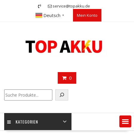
Skip
service@topakku.de
to
Deutsch
Mein Konto
content
▼
0
Suchen
KATEGORIEN