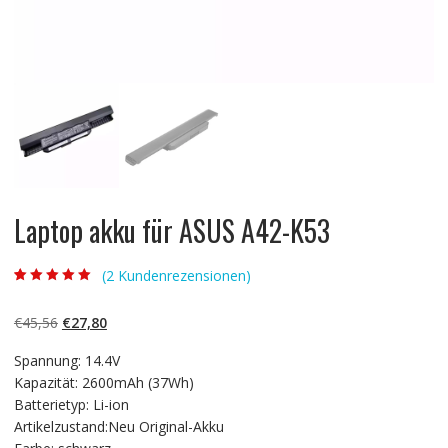
Laptop akku für ASUS A42-K53
(
2
Kundenrezensionen)
Bewertet mit
2
5.00
von 5,
basierend auf
Ursprünglicher
Aktueller
€
45,56
€
27,80
Kundenbewertun
gen
Preis
Preis
Spannung: 14.4V
war:
ist:
Kapazität: 2600mAh (37Wh)
€45,56
€27,80.
Batterietyp: Li-ion
Artikelzustand:Neu Original-Akku