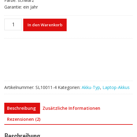
Farbe: schwarz
Garantie: ein Jahr
Laptop
In den Warenkorb
akku
für
ASUS
A42-
K53
Menge
Artikelnummer:
SL10011-4
Kategorien:
Akku-Typ
,
Laptop-Akkus
Beschreibung
Zusätzliche Informationen
Rezensionen (2)
Beschreibung