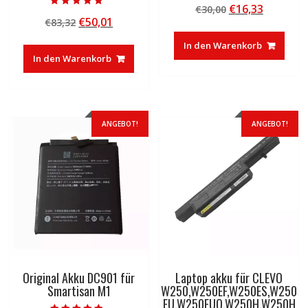
Ursprünglicher
Aktuelle
€
16,33
€
30,00
4.50
Bewertet mit
von 5
Ursprünglicher
Aktueller
€
50,01
€
83,32
Preis
Preis
5.00
von 5
Preis
Preis
war:
ist:
In den Warenkorb
war:
ist:
€30,00
€16,33.
In den Warenkorb
€83,32
€50,01.
ANGEBOT!
ANGEBOT!
Original Akku DC901 für
Laptop akku für CLEVO
Smartisan M1
W250,W250EF,W250ES,W250
EU,W250EUQ,W250H,W250H