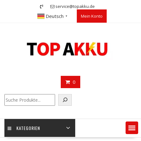
Skip
service@topakku.de
to
Deutsch
Mein Konto
content
▼
0
Suchen
KATEGORIEN