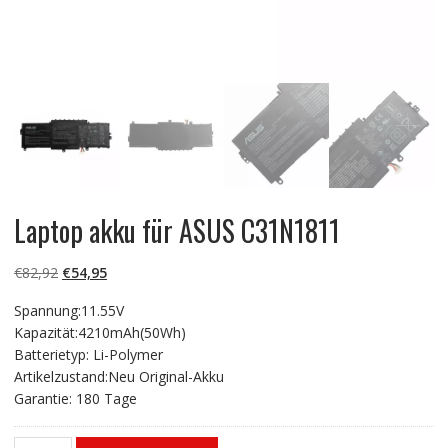
Laptop akku für ASUS C31N1811
Ursprünglicher
Aktueller
€
82,92
€
54,95
Preis
Preis
Spannung:11.55V
war:
ist:
Kapazität:4210mAh(50Wh)
€82,92
€54,95.
Batterietyp: Li-Polymer
Artikelzustand:Neu Original-Akku
Garantie: 180 Tage
Laptop