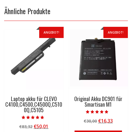
Ähnliche Produkte
ANGEBOT!
ANGEBOT!
Laptop akku für CLEVO
Original Akku DC901 für
C4100,C4500,C4500Q,C510
Smartisan M1
0Q,C5105
Bewertet mit
Ursprünglicher
Aktuelle
€
16,33
€
30,00
5.00
Bewertet mit
von 5
Ursprünglicher
Aktueller
€
50,01
€
83,32
Preis
Preis
4.50
von 5