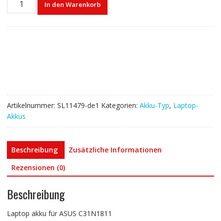
In den Warenkorb
akku
für
ASUS
C31N1811
Menge
Artikelnummer:
SL11479-de1
Kategorien:
Akku-Typ
,
Laptop-
Akkus
Beschreibung
Zusätzliche Informationen
Rezensionen (0)
Beschreibung
Laptop akku für ASUS C31N1811