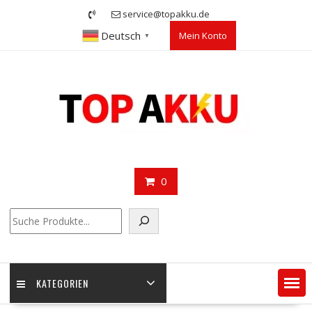
Skip
service@topakku.de
to
Deutsch
Mein Konto
content
▼
0
Suchen
KATEGORIEN