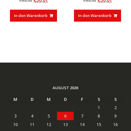
€
50,01
€
50,01
€
83,32
€
83,32
von 5
von 5
Preis
Preis
Preis
Preis
war:
ist:
war:
ist:
In den Warenkorb
In den Warenkorb
€83,32
€50,01.
€83,32
€50,01.
AUGUST 2026
M
D
M
D
F
S
S
1
2
3
4
5
6
7
8
9
10
11
12
13
14
15
16