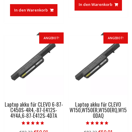
Preis
Preis
war:
ist:
In den Warenkorb
war:
ist:
€30,00
€16,33.
In den Warenkorb
€83,32
€50,01.
ANGEBOT!
ANGEBOT!
Laptop akku für CLEVO 6-87-
Laptop akku für CLEVO
C450S-4R4,-87-E412S-
W150,W150ER,W150ERQ,W15
4Y4A,6-87-E412S-4D7A
0DAQ
Bewertet mit
Bewertet mit
Ursprünglicher
Aktueller
Ursprünglicher
Aktuelle
5.00
5.00