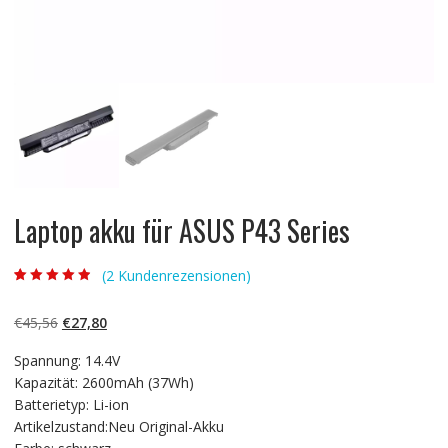
Laptop akku für ASUS P43 Series
(
2
Kundenrezensionen)
Bewertet mit
2
4.50
von 5,
basierend auf
Ursprünglicher
Aktueller
€
45,56
€
27,80
Kundenbewert
ungen
Preis
Preis
Spannung: 14.4V
war:
ist:
Kapazität: 2600mAh (37Wh)
€45,56
€27,80.
Batterietyp: Li-ion
Artikelzustand:Neu Original-Akku