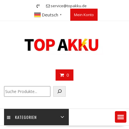
Skip
service@topakku.de
to
Deutsch
Mein Konto
content
▼
0
Suchen
KATEGORIEN