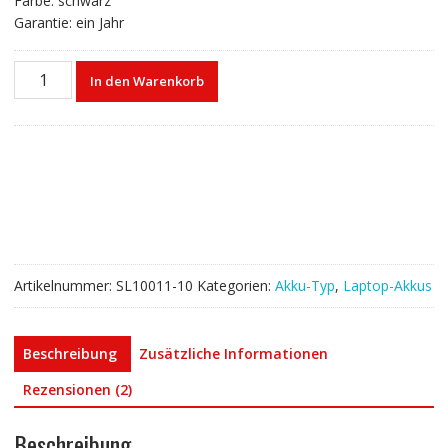
Farbe: schwarz
Garantie: ein Jahr
Laptop
In den Warenkorb
akku
für
ASUS
P43
Series
Menge
Artikelnummer:
SL10011-10
Kategorien:
Akku-Typ
,
Laptop-Akkus
Beschreibung
Zusätzliche Informationen
Rezensionen (2)
Beschreibung