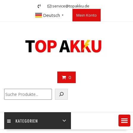
Skip
service@topakku.de
to
Deutsch
Mein Konto
content
▼
0
Suchen
KATEGORIEN