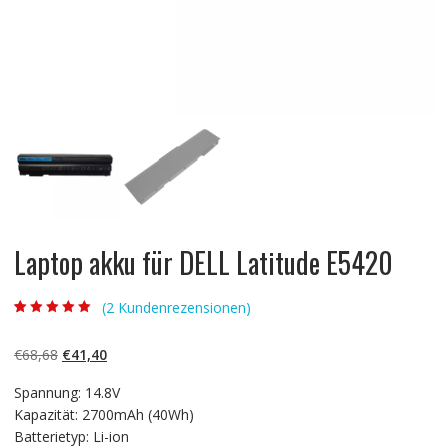
Laptop akku für DELL Latitude E5420
(
2
Kundenrezensionen)
Bewertet mit
2
5.00
von 5,
basierend auf
Ursprünglicher
Aktueller
€
68,68
€
41,40
Kundenbewertun
gen
Preis
Preis
Spannung: 14.8V
war:
ist:
Kapazität: 2700mAh (40Wh)
€68,68
€41,40.
Batterietyp: Li-ion