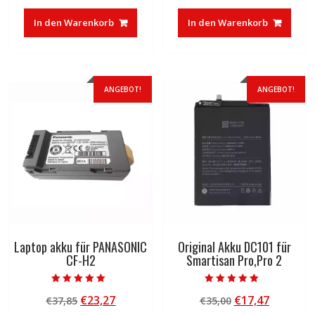
war:
ist:
war:
ist:
In den Warenkorb
In den Warenkorb
€30,00
€16,33.
€83,32
€50,01.
ANGEBOT!
ANGEBOT!
Laptop akku für PANASONIC
Original Akku DC101 für
CF-H2
Smartisan Pro,Pro 2
Bewertet mit
Bewertet mit
Ursprünglicher
Aktueller
Ursprünglicher
Aktuelle
€
23,27
€
17,47
€
37,85
€
35,00
5.00
5.00
von 5
von 5
Preis
Preis
Preis
Preis