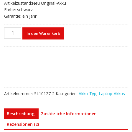
Artikelzustand:Neu Original-Akku
Farbe: schwarz
Garantie: ein Jahr
Laptop
In den Warenkorb
akku
für
DELL
Latitude
E5420
Menge
Artikelnummer:
SL10127-2
Kategorien:
Akku-Typ
,
Laptop-Akkus
Beschreibung
Zusätzliche Informationen
Rezensionen (2)