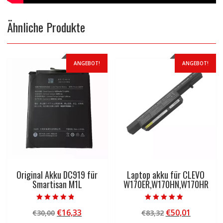
Ähnliche Produkte
ANGEBOT!
ANGEBOT!
Original Akku DC919 für
Laptop akku für CLEVO
Smartisan M1L
W170ER,W170HN,W170HR
Bewertet mit
Bewertet mit
Ursprünglicher
Aktueller
Ursprünglicher
Aktuelle
€
16,33
€
50,01
€
30,00
€
83,32
4.50
4.50
von 5
von 5
Preis
Preis
Preis
Preis