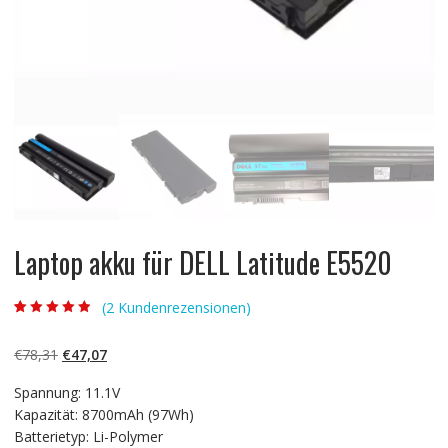
Laptop akku für DELL Latitude E5520
(
2
Kundenrezensionen)
Bewertet mit
2
4.50
von 5,
basierend auf
Ursprünglicher
Aktueller
€
78,31
€
47,07
Kundenbewert
ungen
Preis
Preis
Spannung: 11.1V
war:
ist:
Kapazität: 8700mAh (97Wh)
€78,31
€47,07.
Batterietyp: Li-Polymer