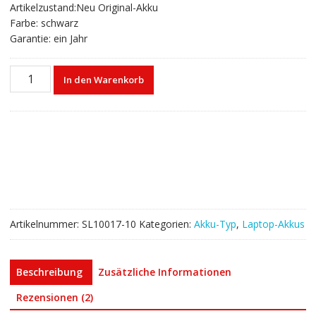
Artikelzustand:Neu Original-Akku
Farbe: schwarz
Garantie: ein Jahr
Laptop
In den Warenkorb
akku
für
DELL
Latitude
E5520
Menge
Artikelnummer:
SL10017-10
Kategorien:
Akku-Typ
,
Laptop-Akkus
Beschreibung
Zusätzliche Informationen
Rezensionen (2)