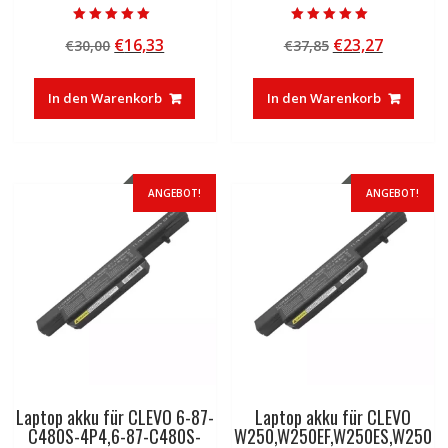
Bewertet mit
Bewertet mit
Ursprünglicher
Aktueller
Ursprünglicher
Aktuelle
€
16,33
€
23,27
€
30,00
€
37,85
5.00
5.00
von 5
von 5
Preis
Preis
Preis
Preis
war:
ist:
war:
ist:
In den Warenkorb
In den Warenkorb
€30,00
€16,33.
€37,85
€23,27.
ANGEBOT!
ANGEBOT!
Laptop akku für CLEVO 6-87-
Laptop akku für CLEVO
C480S-4P4,6-87-C480S-
W250,W250EF,W250ES,W250