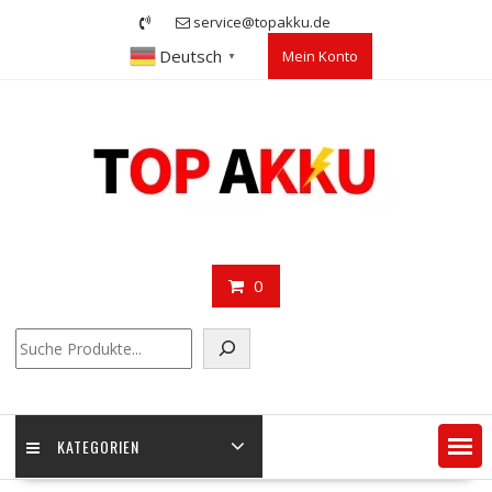
Skip
service@topakku.de
to
Deutsch
Mein Konto
content
▼
0
Suchen
KATEGORIEN