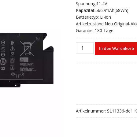
Spannung:11.4V
war:
ist:
Kapazität:5667mAh(68Wh)
€96,52
€64,01.
Batterietyp: Li-ion
Artikelzustand:Neu Original-Ak
Garantie: 180 Tage
Laptop
In den Warenkorb
akku
für
DELL
Y7HR3
Menge
Artikelnummer:
SL11336-de1
K