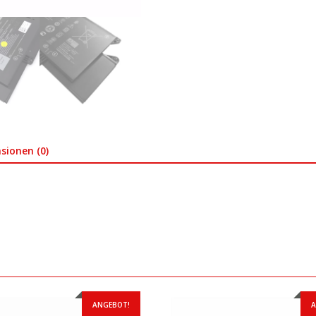
sionen (0)
ANGEBOT!
A