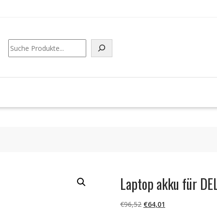
Suchen
Laptop akku für D
Ursprünglicher
Aktueller
€
96,52
€
64,01
Preis
Preis