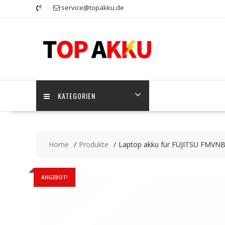
Skip
service@topakku.de
to
content
KATEGORIEN
Home
Produkte
Laptop akku für FUJITSU FMVN
ANGEBOT!