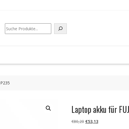
Suchen
BP235
Laptop akku für F
Ursprünglicher
Aktueller
€
80,20
€
53,13
Preis
Preis