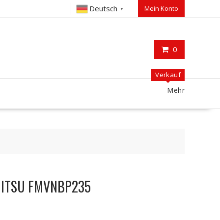
Deutsch
Mein Konto
▼
0
Verkauf
Mehr
UJITSU FMVNBP235