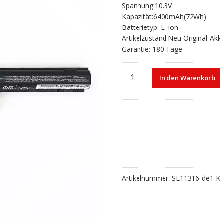
Spannung:10.8V
war:
ist:
Kapazität:6400mAh(72Wh)
€80,20
€53,13.
Batterietyp: Li-ion
Artikelzustand:Neu Original-Ak
Garantie: 180 Tage
Laptop
In den Warenkorb
akku
für
FUJITSU
FMVNBP235
Menge
Artikelnummer:
SL11316-de1
K