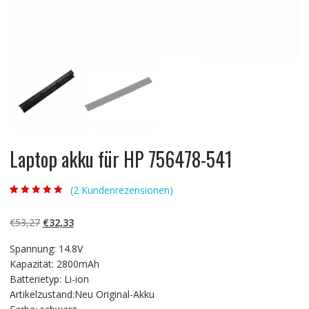
Laptop akku für HP 756478-541
(
2
Kundenrezensionen)
Bewertet mit
2
5.00
von 5,
basierend auf
Ursprünglicher
Aktueller
€
53,27
€
32,33
Kundenbewertun
gen
Preis
Preis
Spannung: 14.8V
war:
ist:
Kapazität: 2800mAh
€53,27
€32,33.
Batterietyp: Li-ion
Artikelzustand:Neu Original-Akku