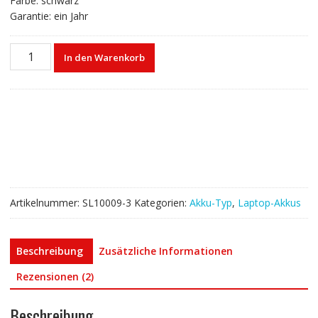
Farbe: schwarz
Garantie: ein Jahr
Laptop
In den Warenkorb
akku
für
HP
756478-
541
Menge
Artikelnummer:
SL10009-3
Kategorien:
Akku-Typ
,
Laptop-Akkus
Beschreibung
Zusätzliche Informationen
Rezensionen (2)
Beschreibung