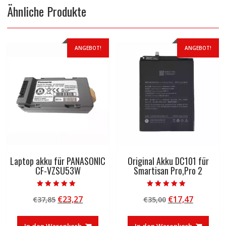
Ähnliche Produkte
ANGEBOT!
ANGEBOT!
Laptop akku für PANASONIC
Original Akku DC101 für
CF-VZSU53W
Smartisan Pro,Pro 2
Bewertet mit
Bewertet mit
Ursprünglicher
Aktueller
Ursprünglicher
Aktuelle
€
23,27
€
17,47
€
37,85
€
35,00
5.00
5.00
von 5
von 5
Preis
Preis
Preis
Preis
war:
ist:
war:
ist:
In den Warenkorb
In den Warenkorb