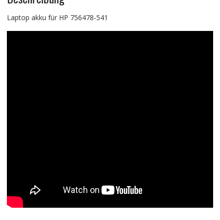
Laptop akku für HP 756478-541