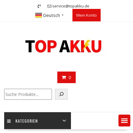
Skip
service@topakku.de
to
Deutsch
Mein Konto
content
▼
0
Suchen
KATEGORIEN