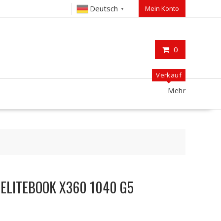
Deutsch
Mein Konto
▼
0
Verkauf
Mehr
P ELITEBOOK X360 1040 G5