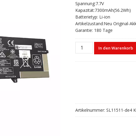
Spannung:7.7V
war:
ist:
Kapazität:7300mAh(56.2Wh)
€79,52
€52,68.
Batterietyp: Li-ion
Artikelzustand:Neu Original-Ak
Garantie: 180 Tage
Laptop
In den Warenkorb
akku
für
HP
ELITEBOOK
X360
1040
G5
Menge
Artikelnummer:
SL11511-de4
K