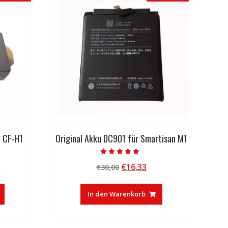
C CF-H1
Original Akku DC901 für Smartisan M1
Bewertet mit
licher
tueller
Ursprünglicher
Aktueller
€
16,33
€
30,00
5.00
von 5
eis
Preis
Preis
:
war:
ist:
In den Warenkorb
3,27.
€30,00
€16,33.