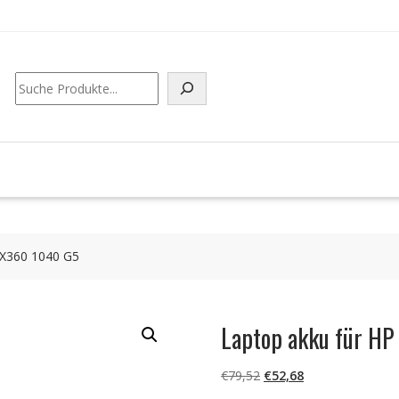
Suchen
 X360 1040 G5
Laptop akku für H
Ursprünglicher
Aktueller
€
79,52
€
52,68
Preis
Preis