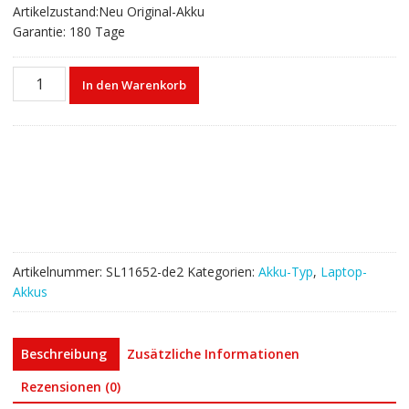
Artikelzustand:Neu Original-Akku
Garantie: 180 Tage
Laptop
In den Warenkorb
akku
für
HP
HSTNN-
IB9B,L71493-
1C1,L71607-
005
Menge
Artikelnummer:
SL11652-de2
Kategorien:
Akku-Typ
,
Laptop-
Akkus
Beschreibung
Zusätzliche Informationen
Rezensionen (0)