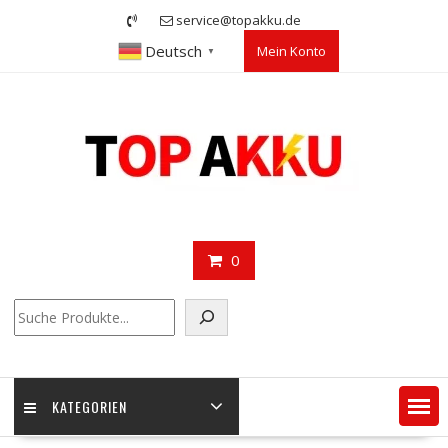
Skip
service@topakku.de
to
Deutsch
Mein Konto
content
▼
0
Suchen
KATEGORIEN