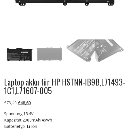
Laptop akku für HP HSTNN-IB9B,L71493-
1C1,L71607-005
Ursprünglicher
Aktueller
€
73,40
€
48,60
Preis
Preis
Spannung:15.4V
war:
ist:
Kapazität:2988mAh(46Wh)
€73,40
€48,60.
Batterietyp: Li-ion