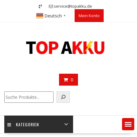
Skip
service@topakku.de
to
Deutsch
Mein Konto
content
▼
0
Suchen
KATEGORIEN