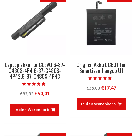
Laptop akku für CLEVO 6-87-
Original Akku DC601 für
C480S-4P4,6-87-C480S-
Smartisan Jianguo U1
4P42,6-87-C480S-4P43
Bewertet mit
Ursprünglicher
Aktuelle
€
17,47
€
35,00
5.00
Bewertet mit
von 5
Ursprünglicher
Aktueller
€
50,01
€
83,32
Preis
Preis
5.00
von 5
Preis
Preis
war:
ist:
In den Warenkorb
war:
ist:
€35,00
€17,47.
In den Warenkorb
€83,32
€50,01.