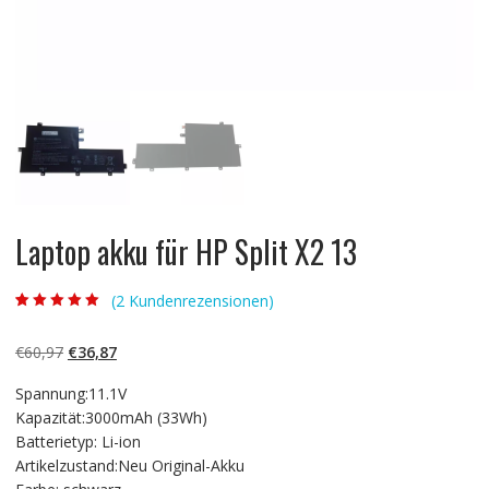
Laptop akku für HP Split X2 13
(
2
Kundenrezensionen)
Bewertet mit
2
5.00
von 5,
basierend auf
Ursprünglicher
Aktueller
€
60,97
€
36,87
Kundenbewertun
gen
Preis
Preis
Spannung:11.1V
war:
ist:
Kapazität:3000mAh (33Wh)
€60,97
€36,87.
Batterietyp: Li-ion
Artikelzustand:Neu Original-Akku