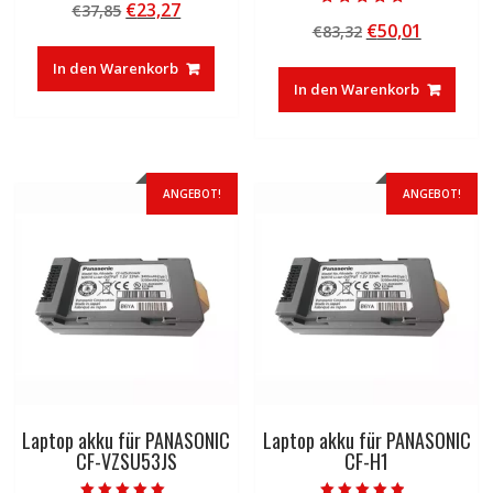
Ursprünglicher
Aktueller
€
23,27
€
37,85
5.00
Bewertet mit
von 5
Ursprünglicher
Aktuelle
€
50,01
Preis
Preis
€
83,32
4.50
von 5
Preis
Preis
war:
ist:
In den Warenkorb
war:
ist:
€37,85
€23,27.
In den Warenkorb
€83,32
€50,01.
ANGEBOT!
ANGEBOT!
Laptop akku für PANASONIC
Laptop akku für PANASONIC
CF-VZSU53JS
CF-H1