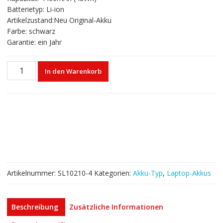
€62,90
€38,00.
Batterietyp: Li-ion
Artikelzustand:Neu Original-Akku
Farbe: schwarz
Garantie: ein Jahr
Laptop
In den Warenkorb
akku
für
LENOVO
45N1048,45N1049
Menge
Artikelnummer:
SL10210-4
Kategorien:
Akku-Typ
,
Laptop-Akkus
Beschreibung
Zusätzliche Informationen