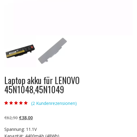
Laptop akku für LENOVO
45N1048,45N1049
(
2
Kundenrezensionen)
Bewertet mit
2
5.00
von 5,
basierend auf
Ursprünglicher
Aktueller
€
62,90
€
38,00
Kundenbewertun
gen
Preis
Preis
Spannung: 11.1V
war:
ist:
Kapazität: 4400mAh (48Wh)