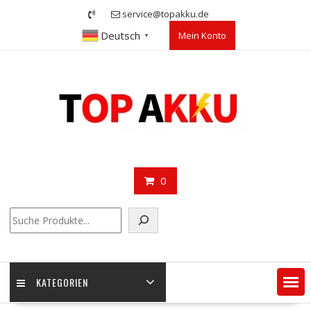
Skip
service@topakku.de
to
Deutsch
Mein Konto
content
▼
0
Suchen
KATEGORIEN