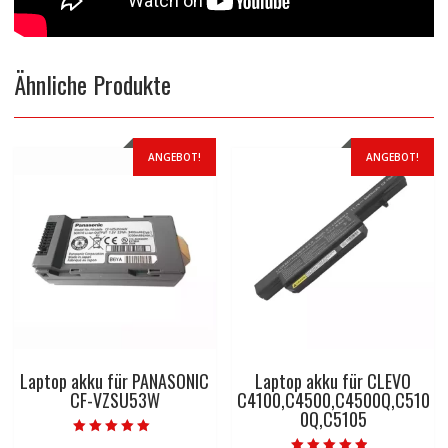
Ähnliche Produkte
ANGEBOT!
ANGEBOT!
Laptop akku für PANASONIC
Laptop akku für CLEVO
CF-VZSU53W
C4100,C4500,C4500Q,C510
0Q,C5105
Bewertet mit