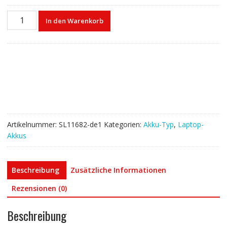
Laptop
In den Warenkorb
akku
für
LENOVO
L19M4PD4
Menge
Artikelnummer:
SL11682-de1
Kategorien:
Akku-Typ
,
Laptop-
Akkus
Beschreibung
Zusätzliche Informationen
Rezensionen (0)
Beschreibung