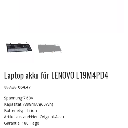
Laptop akku für LENOVO L19M4PD4
Ursprünglicher
Aktueller
€
97,20
€
64,47
Preis
Preis
Spannung:7.68V
war:
ist:
Kapazität:7898mAh(60Wh)
€97,20
€64,47.
Batterietyp: Li-ion
Artikelzustand:Neu Original-Akku
Garantie: 180 Tage