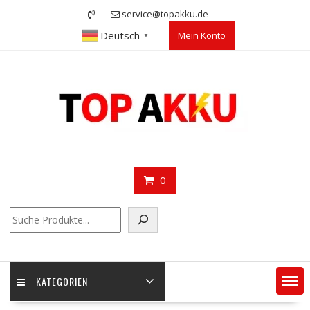
Skip
service@topakku.de
to
Deutsch
Mein Konto
content
▼
0
Suchen
KATEGORIEN