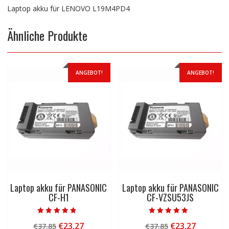
Laptop akku für LENOVO L19M4PD4
Ähnliche Produkte
ANGEBOT!
ANGEBOT!
Laptop akku für PANASONIC
Laptop akku für PANASONIC
CF-H1
CF-VZSU53JS
Bewertet mit
Bewertet mit
Ursprünglicher
Aktueller
Ursprünglicher
Aktuelle
€
23,27
€
23,27
€
37,85
€
37,85
4.50
5.00