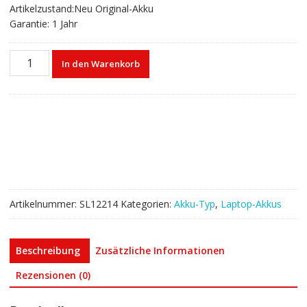
Artikelzustand:Neu Original-Akku
Garantie: 1 Jahr
Laptop
In den Warenkorb
akku
für
LENOVO
L21M3PE0
L21C3PE0
L21L3PE0
L21B3PE0
Menge
Artikelnummer:
SL12214
Kategorien:
Akku-Typ
,
Laptop-Akkus
Beschreibung
Zusätzliche Informationen
Rezensionen (0)