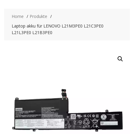
Home
Produkte
Laptop akku für LENOVO L21M3PE0 L21C3PE0
L21L3PE0 L21B3PE0