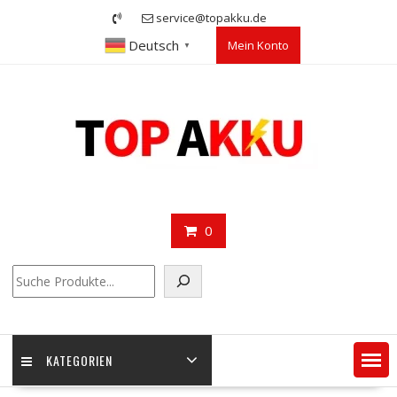
Skip
service@topakku.de
to
Deutsch
Mein Konto
content
▼
0
Suchen
KATEGORIEN