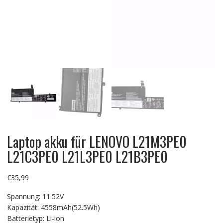
Laptop akku für LENOVO L21M3PE0
L21C3PE0 L21L3PE0 L21B3PE0
€
35,99
Spannung: 11.52V
Kapazität: 4558mAh(52.5Wh)
Batterietyp: Li-ion