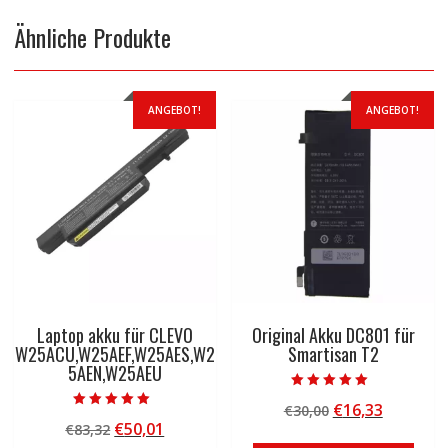
Ähnliche Produkte
ANGEBOT!
ANGEBOT!
Laptop akku für CLEVO
Original Akku DC801 für
W25ACU,W25AEF,W25AES,W2
Smartisan T2
5AEN,W25AEU
Bewertet mit
Ursprünglicher
Aktuelle
€
16,33
€
30,00
5.00
Bewertet mit
von 5
Ursprünglicher
Aktueller
€
50,01
€
83,32
Preis
Preis
5.00
von 5