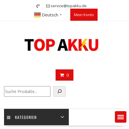
Skip
service@topakku.de
to
Deutsch
Mein Konto
content
▼
0
Suchen
KATEGORIEN