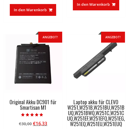
Preis
Preis
war:
ist:
In den Warenkorb
war:
ist:
€30,00
€16,33.
In den Warenkorb
€83,32
€50,01.
ANGEBOT!
ANGEBOT!
Original Akku DC901 für
Laptop akku für CLEVO
Smartisan M1
W251,W251B,W251BU,W251B
UQ,W251BWQ,W251C,W251C
UQ,W251EF,W251EFQ,W251EG,
Bewertet mit
W251EQ,W251EU,W251EUQ
Ursprünglicher
Aktueller
€
16,33
€
30,00
5.00
von 5