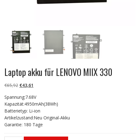
Laptop akku für LENOVO MIIX 330
Ursprünglicher
Aktueller
€
65,92
€
43,61
Preis
Preis
Spannung:7.68V
war:
ist:
Kapazität:4950mAh(38Wh)
€65,92
€43,61.
Batterietyp: Li-ion
Artikelzustand:Neu Original-Akku
Garantie: 180 Tage
Laptop