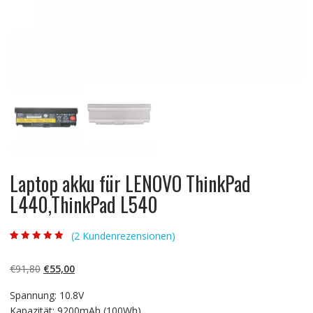
Laptop akku für LENOVO ThinkPad
L440,ThinkPad L540
(
2
Kundenrezensionen)
Bewertet mit
2
5.00
von 5,
basierend auf
Ursprünglicher
Aktueller
€
91,80
€
55,00
Kundenbewertun
gen
Preis
Preis
Spannung: 10.8V
war:
ist:
Kapazität: 9200mAh (100Wh)