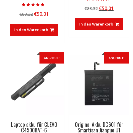
Bewertet mit
Ursprünglicher
Aktuelle
€
50,01
€
83,32
5.00
Bewertet mit
von 5
Ursprünglicher
Aktueller
€
50,01
€
83,32
Preis
Preis
4.50
von 5
Preis
Preis
war:
ist:
In den Warenkorb
war:
ist:
€83,32
€50,01.
In den Warenkorb
€83,32
€50,01.
ANGEBOT!
ANGEBOT!
Laptop akku für CLEVO
Original Akku DC601 für
C4500BAT-6
Smartisan Jianguo U1