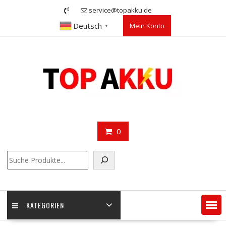
Skip
service@topakku.de
to
Deutsch
Mein Konto
content
▼
0
Suchen
KATEGORIEN