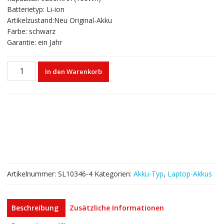
€91,80
€55,00.
Batterietyp: Li-ion
Artikelzustand:Neu Original-Akku
Farbe: schwarz
Garantie: ein Jahr
Laptop
In den Warenkorb
akku
für
LENOVO
ThinkPad
L440,ThinkPad
L540
Menge
Artikelnummer:
SL10346-4
Kategorien:
Akku-Typ
,
Laptop-Akkus
Beschreibung
Zusätzliche Informationen