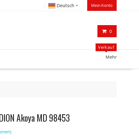
Deutsch
Mein Konto
▼
0
Verkauf
Mehr
EDION Akoya MD 98453
onen)