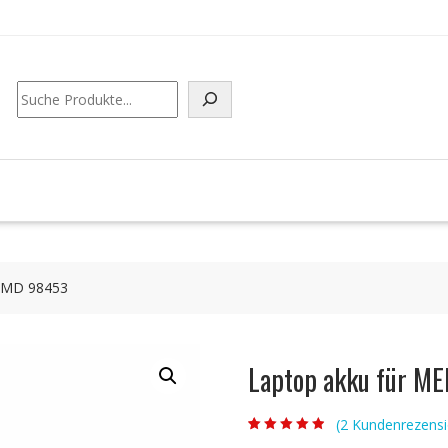
Suchen
 MD 98453
Laptop akku für M
(
2
Kundenrezensi
Bewertet mit
2