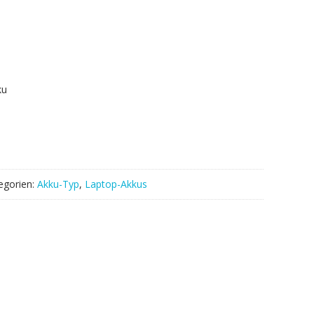
ku
egorien:
Akku-Typ
,
Laptop-Akkus