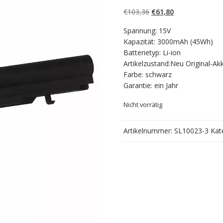
4.50
von 5,
basierend auf
Ursprünglicher
Aktueller
€
103,36
€
61,80
Kundenbewert
ungen
Preis
Preis
Spannung: 15V
war:
ist:
Kapazität: 3000mAh (45Wh)
€103,36
€61,80.
Batterietyp: Li-ion
Artikelzustand:Neu Original-Ak
Farbe: schwarz
Garantie: ein Jahr
Nicht vorrätig
Artikelnummer:
SL10023-3
Kat