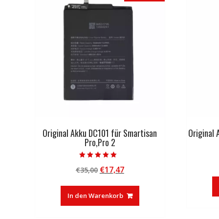
Original Akku DC101 für Smartisan
Original
Pro,Pro 2
Bewertet mit
Ursprünglicher
Aktueller
€
17,47
€
35,00
5.00
von 5
Preis
Preis
war:
ist:
In den Warenkorb
€35,00
€17,47.