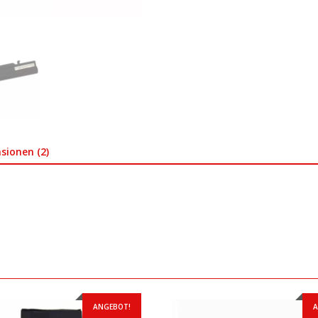
sionen (2)
ANGEBOT!
A